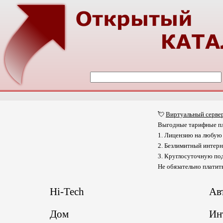
💘
Виртуальный серве
Выгодные тарифные пла
1. Лицензию на любую
2. Безлимитный интерн
3. Круглосуточную по
Не обязательно платит
Hi-Tech
Ав
Дом
Ин