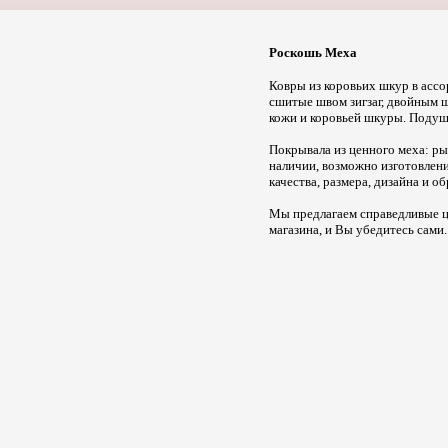
Роскошь Меха
Ковры из коровьих шкур в ассо
сшитые швом зигзаг, двойным 
кожи и коровьей шкуры. Подушк
Покрывала из ценного меха: ры
наличии, возможно изготовлен
качества, размера, дизайна и о
Мы предлагаем справедливые ц
магазина, и Вы убедитесь сами.