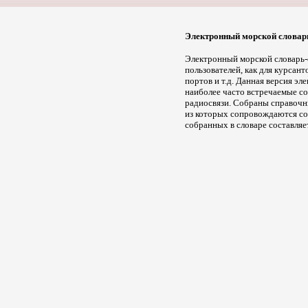
Электронный морской словар
Электронный морской словарь-с
пользователей, как для курсан
портов и т.д. Данная версия э
наиболее часто встречаемые со
радиосвязи. Собраны справочн
из которых сопровождаются со
собранных в словаре составляе