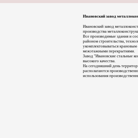
Ивановский завод металлоко
Ивановский завод металлоконст
производства металлоконструкц
Все производимые здания и со
районом строительства, техно
укомплектовываться крановым 
межэтажными перекрытиями.
Завод "Ивановские стальные ко
высокого качества.
На сегодняшний день территори
располагаются производственны
использования производственн