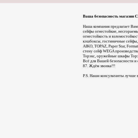
Ваша безопасность магазин
Наша компания предлагает Вам
сейфы огнестойкие, несгораемы
огнестойкость и взломостойкос
кэшбоксы, гостиничные сейфы, 
AIKO, TOPAZ, Paper Star, For
стену сейф WEGA производства
Торэкс, оружейные шкафы Торэк
Всё для Вашей безопасности и 
87. Ждём звонка!!!
P.S. Наши консультанты лучше 