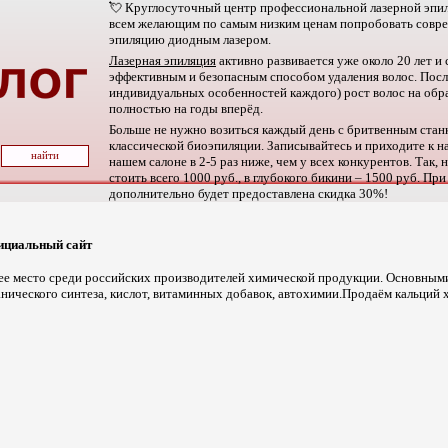
💘 Круглосуточный центр профессиональной лазерной эп
всем желающим по самым низким ценам попробовать совр
эпиляцию диодным лазером.
Лазерная эпиляция
активно развивается уже около 20 лет и
эффективным и безопасным способом удаления волос. После
индивидуальных особенностей каждого) рост волос на обр
полностью на годы вперёд.
Больше не нужно возиться каждый день с бритвенным стан
классической биоэпиляции. Записывайтесь и приходите к на
нашем салоне в 2-5 раз ниже, чем у всех конкурентов. Так,
стоить всего 1000 руб., в глубокого бикини – 1500 руб. При
дополнительно будет предоставлена скидка 30%!
циальный сайт
е место среди российских производителей химической продукции. Основными
анического синтеза, кислот, витаминных добавок, автохимии.Продаём кальций