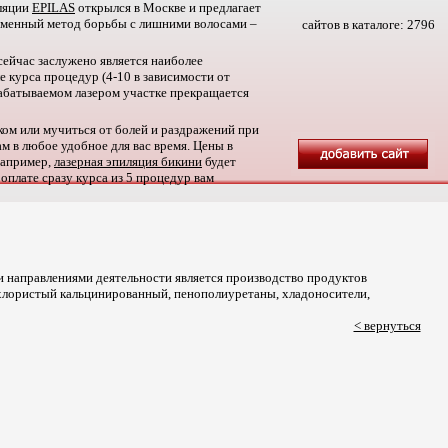
иляции
EPILAS
открылся в Москве и предлагает
еменный метод борьбы с лишними волосами –
сайтов в каталоге:
2796
 сейчас заслужено является наиболее
 курса процедур (4-10 в зависимости от
абатываемом лазером участке прекращается
ком или мучиться от болей и раздражений при
м в любое удобное для вас время. Цены в
 например,
лазерная эпиляция бикини
будет
 оплате сразу курса из 5 процедур вам
 направлениями деятельности является производство продуктов
 хлористый кальцинированный, пенополиуретаны, хладоносители,
< вернуться