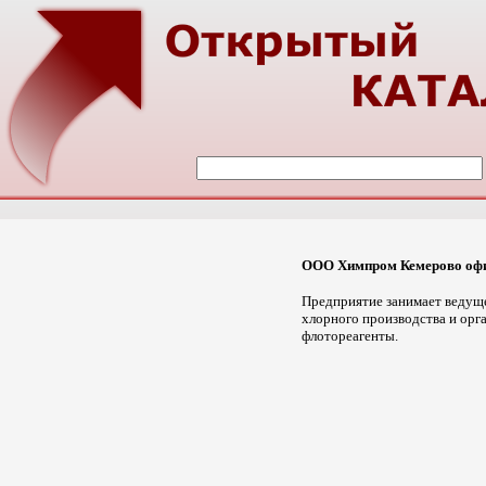
ООО Химпром Кемерово офи
Предприятие занимает ведуще
хлорного производства и орг
флотореагенты.