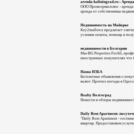
arenda-kaliningrad.ru : Аренд
ООО Промсервисплюс - аренда 
аренда от собственника недви
Недвижимость на Майорке
Key2mallorca предлагает элитн
условия оплаты, помощь в полу
недвижимости в Болгарии
Мы-BG Properties ForAll, проф
иностранных покупателях что б
Наша ИЗБА
Бесплатные объявления о поку
валют. Прогноз погоды в Одесс
Realty Волгоград
Новости и обзоры недвижимост
Daily Rent Apartment: посуто
"Daily Rent Apartment - гостин
квартир. Предоставляем услуги