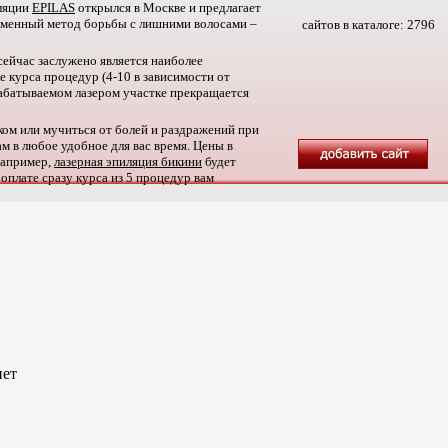
иляции
EPILAS
открылся в Москве и предлагает
еменный метод борьбы с лишними волосами –
сайтов в каталоге:
2796
 сейчас заслужено является наиболее
 курса процедур (4-10 в зависимости от
абатываемом лазером участке прекращается
ком или мучиться от болей и раздражений при
м в любое удобное для вас время. Цены в
 например,
лазерная эпиляция бикини
будет
 оплате сразу курса из 5 процедур вам
нет