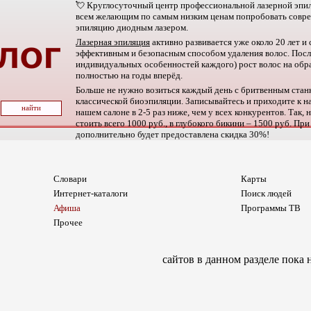
💘 Круглосуточный центр профессиональной лазерной эп
всем желающим по самым низким ценам попробовать совр
эпиляцию диодным лазером.
Лазерная эпиляция
активно развивается уже около 20 лет и
эффективным и безопасным способом удаления волос. После
индивидуальных особенностей каждого) рост волос на обр
полностью на годы вперёд.
Больше не нужно возиться каждый день с бритвенным стан
классической биоэпиляции. Записывайтесь и приходите к на
нашем салоне в 2-5 раз ниже, чем у всех конкурентов. Так,
стоить всего 1000 руб., в глубокого бикини – 1500 руб. При
дополнительно будет предоставлена скидка 30%!
Словари
Карты
Интернет-каталоги
Поиск людей
Афиша
Программы ТВ
Прочее
сайтов в данном разделе пока 