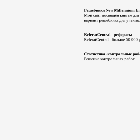
Решебники New Millennium Engl
Мой сайт посвящён книгам для у
вариант решебника для ученико
ReferatCentral - рефераты
ReferatCentral - больше 50 00
Статистика -контрольные ра
Решение контрольных работ