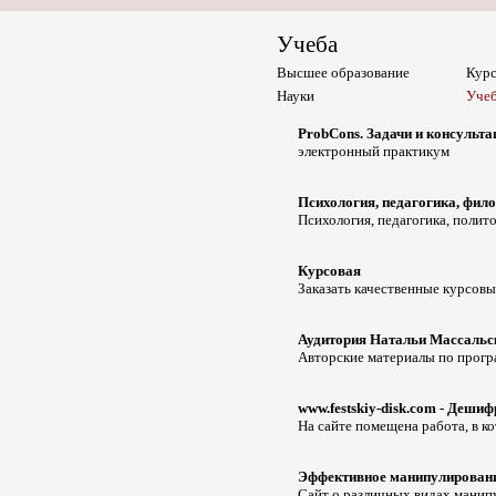
Учеба
Высшее образование
Кур
Науки
Уче
ProbCons. Задачи и консульта
электронный практикум
Психология, педагогика, фил
Психология, педагогика, поли
Курсовая
Заказать качественные курсовы
Аудитория Натальи Массальс
Авторские материалы по прогр
www.festskiy-disk.com - Деши
На сайте помещена работа, в к
Эффективное манипулировани
Сайт о различных видах манип