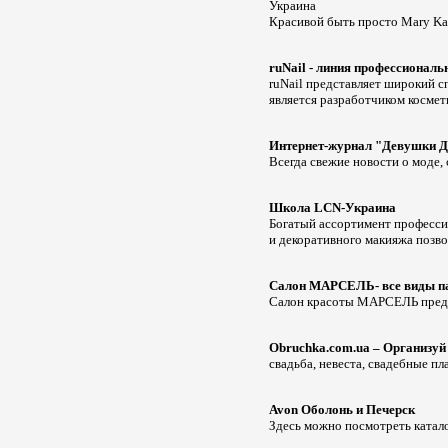
Украина
Красивой быть просто Mary Ka
ruNail - линия профессиональ
ruNail представляет широкий с
является разработчиком космет
Интернет-журнал "Девушки Д
Всегда свежие новости о моде,
Школа LCN-Украина
Богатый ассортимент професси
и декоративного макияжа позво
Салон МАРСЕЛЬ- все виды па
Салон красоты МАРСЕЛЬ предла
Оbruchka.com.ua – Организуй
свадьба, невеста, свадебные п
Avon Оболонь и Печерск
Здесь можно посмотреть катало