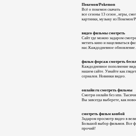
Покемон/Pokemon
Всё о покемон cкачать
все сезоны 13 сезон , игры, смо
картинки, музыку из Покемон/
видео фильмы смотреть
Сайт где можно задаром смотр
метить кино и нацеливаться фи
нас.Каждодневное обновление.
фильм форсаж смотреть бесп
Каждодневное пополнение виде
нашем сайте. Узнайте как гляд
сериалов. Новинки видео.
онлайн ru смотреть фильмы
Смотри онлайн без sms. Тысячи
Вы завсегда выберете, как ново
смотреть фильм ковбой
Задаром просмотр видео в велик
Большой выбор фильмов. Все ф
прочий!