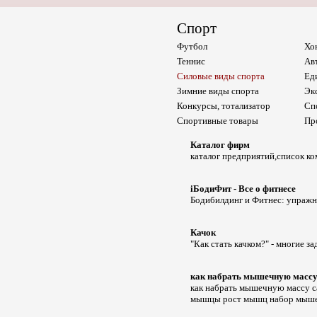
Спорт
Футбол
Хо
Теннис
Ав
Силовые виды спорта
Ед
Зимние виды спорта
Эк
Конкурсы, тотализатор
Сп
Спортивные товары
Пр
Каталог фирм
каталог предприятий,список к
iБодиФит - Все о фитнесе
Бодибилдинг и Фитнес: упражне
Качок
"Как стать качком?" - многие з
как набрать мышечную масс
как набрать мышечную массу с
мышцы рост мышц набор мыше